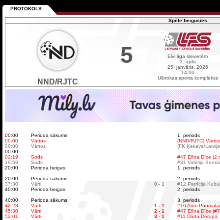
PROTOKOLS
Spēle beigusies
5
Elvi līga sievietēm
3. aplis
25. janvāris, 2026
14:00
Ulbrokas sporta komplekss
NND/RJTC
00:00
Perioda sākums
1. periods
00:00
Vārtos
(NND/RJTC) Vārtos
00:00
Vārtos
(FK Ķekava/Latvijas
00:00
02:19
Sods
#47 Elīna Dīce (2 m
19:59
Sods
#31 Valērija Bernān
20:00
Perioda beigas
1. periods
20:00
Perioda sākums
2. periods
37:30
Vārti
0 - 1
#12 Patrīcija Kubu
40:00
Perioda beigas
2. periods
40:00
Perioda sākums
3. periods
42:23
Vārti
1 - 1
#16 Anni Puumalain
45:30
Vārti
2 - 1
#47 Elīna Dīce (#7
52:01
Vārti
3 - 1
#11 Dārta Derupa