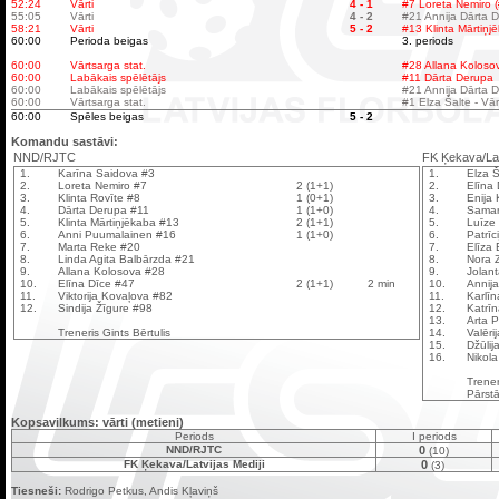
52:24
Vārti
4 - 1
#7 Loreta Nemiro (
55:05
Vārti
4 - 2
#21 Annija Dārta 
58:21
Vārti
5 - 2
#13 Klinta Mārtiņj
60:00
Perioda beigas
3. periods
60:00
Vārtsarga stat.
#28 Allana Kolosova
60:00
Labākais spēlētājs
#11 Dārta Derupa
60:00
Labākais spēlētājs
#21 Annija Dārta 
60:00
Vārtsarga stat.
#1 Elza Šalte - Vār
60:00
Spēles beigas
5 - 2
Komandu sastāvi:
NND/RJTC
FK Ķekava/Lat
1.
Karīna Saidova #3
1.
Elza Š
2.
Loreta Nemiro #7
2 (1+1)
2.
Elīna 
3.
Klinta Rovīte #8
1 (0+1)
3.
Enija 
4.
Dārta Derupa #11
1 (1+0)
4.
Saman
5.
Klinta Mārtiņjēkaba #13
2 (1+1)
5.
Luīze
6.
Anni Puumalainen #16
1 (1+0)
6.
Patrīc
7.
Marta Reke #20
7.
Elīza
8.
Linda Agita Balbārzda #21
8.
Nora Z
9.
Allana Kolosova #28
9.
Jolan
10.
Elīna Dīce #47
2 (1+1)
2 min
10.
Annij
11.
Viktorija Kovaļova #82
11.
Karlī
12.
Sindija Žīgure #98
12.
Katrīn
13.
Arta 
Treneris Gints Bērtulis
14.
Valēr
15.
Džūlij
16.
Nikol
Trener
Pārstā
Kopsavilkums: vārti (metieni)
Periods
I periods
NND/RJTC
0
(10)
FK Ķekava/Latvijas Mediji
0
(3)
Tiesneši:
Rodrigo Petkus, Andis Kļaviņš