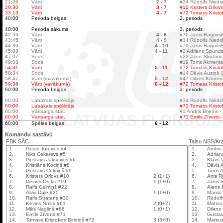
21:36
Vārti
2 - 7
#34 Rūdolfs Niedrā
29:30
Vārti
3 - 7
#10 Kristers Orlov
33:13
Vārti
4 - 7
#72 Tomass Kristof
40:00
Perioda beigas
2. periods
40:00
Perioda sākums
3. periods
42:59
Vārti
4 - 8
#70 Jānis Ragovsk
43:45
Vārti
4 - 9
#34 Rūdolfs Niedrā
44:36
Vārti
4 - 10
#70 Jānis Ragovsk
45:08
Vārti
4 - 11
#2 Adrians Spunde
47:07
Sods
#22 Jānis Škutāns
49:03
Sods
#19 Toms Akmeņlauk
54:31
Vārti
5 - 11
#72 Tomass Kristof
58:34
Sods
#14 Dāvis Auziņš (2
58:47
Vārti (mazākumā)
5 - 12
#47 Dilans Kronen
59:36
Vārti (vairākumā)
6 - 12
#72 Tomass Kristofe
60:00
Perioda beigas
3. periods
60:00
Labākais spēlētājs
#34 Rūdolfs Niedrā
60:00
Labākais spēlētājs
#72 Tomass Kristof
60:00
Vārtsarga stat.
#1 Andris Briedis -
60:00
Vārtsarga stat.
#71 Emīls Zīverts -
60:00
Spēles beigas
6 - 12
Komandu sastāvi:
FBK SĀC
Talsu NSS/Kr
1.
Gusts Jurēvics #4
1.
Andris
2.
Niks Cekarevs #5
2.
Adrian
3.
Gustavs Jakševics #6
3.
Klāvs 
4.
Kristiāns Kociņš #8
4.
Dāvis 
5.
Gustavs Celmiņš #9
5.
Toms 
6.
Kristers Orlovs #10
2 (1+1)
6.
Artis 
7.
Dēvids Osītis #19
1 (1+0)
7.
Jānis 
8.
Ralfs Celmiņš #22
8.
Alens 
9.
Alvis Dāle #25
1 (1+0)
9.
Mariss
10.
Ralfs Stratans #30
10.
Rūdolf
11.
Kevins Šmits #61
2 (0+2)
11.
Matīss
12.
Miks Nagliņš #66
1 (0+1)
12.
Dilans
13.
Emīls Zīverts #71
13.
Gustav
14.
Tomass Kristofers Birstiņš #72
3 (3+0)
14.
Markus