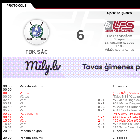
PROTOKOLS
Spēle beigusies
6
Elvi līga vīriešiem
2. aplis
14. decembris, 2025
17:00
Ādažu sporta centrs
FBK SĀC
00:00
Perioda sākums
1. periods
00:00
00:00
Vārtos
(FBK SĀC) Vārtos -
00:00
Vārtos
(Talsu NSS/Krauzer
02:50
Vārti
0 - 1
#70 Jānis Ragovsk
03:12
Vārti
0 - 2
#31 Mariss Bergman
04:50
Vārti
0 - 3
#2 Adrians Spunde
05:26
Vārti
0 - 4
#34 Rūdolfs Niedr
05:26
Pārtraukums
(FBK SĀC) 30 sek
08:41
Vārti
1 - 4
#19 Dēvids Osītis
15:09
Vārti
2 - 4
#25 Alvis Dāle (#6
16:46
Vārti
2 - 5
#73 Kārlis Laukma
19:01
Vārti
2 - 6
#19 Toms Akmeņlau
20:00
Perioda beigas
1. periods
20:00
Perioda sākums
2. periods