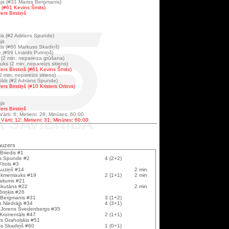
js (#31 Mariss Bergmanis)
s (#61 Kevins Šmits)
ers Birstiņš
is (#2 Adrians Spunde)
js
is (#60 Markuss Skadiņš)
 (#99 Linards Putniņš)
 (2 min; nepareiza grūšana)
s (2 min; nepareizs sitiens)
ers Birstiņš (#61 Kevins Šmits)
 min; nepareizs sitiens)
tāls (#2 Adrians Spunde)
rs Birstiņš (#10 Kristers Orlovs)
js
ers Birstiņš
 Vārti: 6; Metieni: 28; Minūtes: 60:00
 Vārti: 12; Metieni: 31; Minūtes: 60:00
auzers
 Briedis #1
s Spunde #2
4 (2+2)
Vītols #3
Auziņš #14
2 min
Akmeņlauks #19
2 (1+1)
2 min
Raitums #21
Škutāns #22
2 min
Briņķis #26
 Bergmanis #31
3 (1+2)
s Niedrājs #34
4 (3+1)
 Jorens Švedenbergs #35
 Kronentāls #47
2 (1+1)
s Grahoļskis #51
s Skadiņš #60
1 (0+1)