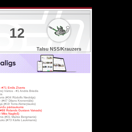
12
Talsu NSS/Krauzers
 #71 Emīls Zīverts
s) Vārtos - #1 Andris Briedis
is
is (#34 Rūdolfs Niedrājs)
 (#47 Dilans Kronentāls)
ājs (#19 Toms Akmeņlauks)
unžu pārtraukums
 (#88 Rolands Gustavs Vaivads)
6 Miks Nagliņš)
nis (#31 Mariss Bergmanis)
ks (#73 Kārlis Laukmanis)